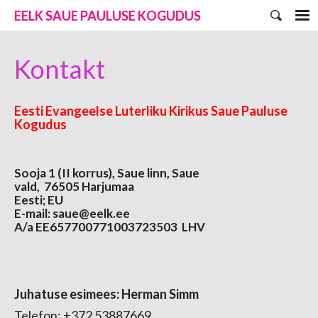
EELK SAUE PAULUSE KOGUDUS
Kontakt
Eesti Evangeelse Luterliku Kirikus Saue Pauluse
Kogudus
Sooja 1 (II korrus), Saue linn, Saue
vald,
76505
Harjumaa
Eesti; EU
E-mail: saue@eelk.ee
A/a EE657700771003723503 LHV
Juhatuse esimees: Herman Simm
Telefon: +372 53887669