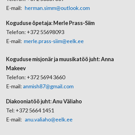
E-mail:
herman.simm@outlook.com
Koguduse õpetaja: Merle Prass-Siim
Telefon:
+372 5
5698093
E-mail:
merle.prass-siim@eelk.ee
Koguduse misjonär ja muusikatöö juht: Anna
Makeev
Telefon: +372 5694 3660
E-mail:
anmish87@gmail.com
Diakooniatöö juht: Anu Väliaho
Tel: +372 5664 1451
E-mail:
anu.valiaho@eelk.ee