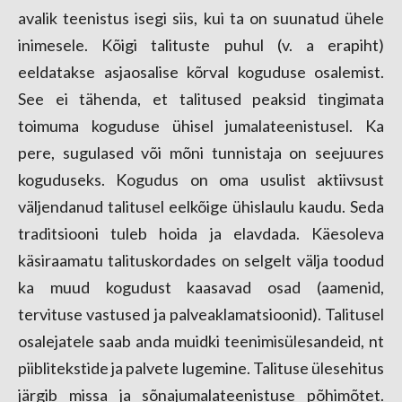
avalik teenistus isegi siis, kui ta on suunatud ühele
inimesele. Kõigi talituste puhul (v. a erapiht)
eeldatakse asjaosalise kõrval koguduse osalemist.
See ei tähenda, et talitused peaksid tingimata
toimuma koguduse ühisel jumalateenistusel. Ka
pere, sugulased või mõni tunnistaja on seejuures
koguduseks. Kogudus on oma usulist aktiivsust
väljendanud talitusel eelkõige ühislaulu kaudu. Seda
traditsiooni tuleb hoida ja elavdada. Käesoleva
käsiraamatu talituskordades on selgelt välja toodud
ka muud kogudust kaasavad osad (aamenid,
tervituse vastused ja palveaklamatsioonid). Talitusel
osalejatele saab anda muidki teenimisülesandeid, nt
piiblitekstide ja palvete lugemine. Talituse ülesehitus
järgib missa ja sõnajumalateenistuse põhimõtet.