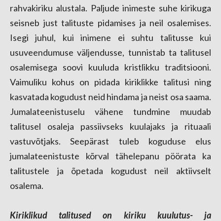
rahvakiriku alustala. Paljude inimeste suhe kirikuga
seisneb just talituste pidamises ja neil osalemises.
Isegi juhul, kui inimene ei suhtu talitusse kui
usuveendumuse väljendusse, tunnistab ta talitusel
osalemisega soovi kuuluda kristlikku traditsiooni.
Vaimuliku kohus on pidada kiriklikke talitusi ning
kasvatada kogudust neid hindama ja neist osa saama.
Jumalateenistuselu vähene tundmine muudab
talitusel osaleja passiivseks kuulajaks ja rituaali
vastuvõtjaks. Seepärast tuleb koguduse elus
jumalateenistuste kõrval tähelepanu pöörata ka
talitustele ja õpetada kogudust neil aktiivselt
osalema.
Kiriklikud talitused on kiriku kuulutus- ja