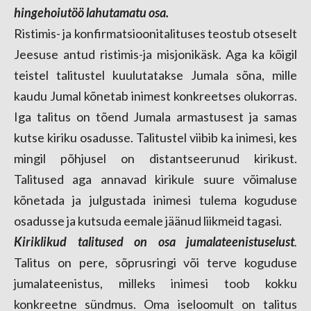
hingehoiutöö lahutamatu osa.
Ristimis- ja konfirmatsioonitalituses teostub otseselt
Jeesuse antud ristimis-ja misjonikäsk. Aga ka kõigil
teistel talitustel kuulutatakse Jumala sõna, mille
kaudu Jumal kõnetab inimest konkreetses olukorras.
Iga talitus on tõend Jumala armastusest ja samas
kutse kiriku osadusse. Talitustel viibib ka inimesi, kes
mingil põhjusel on distantseerunud kirikust.
Talitused aga annavad kirikule suure võimaluse
kõnetada ja julgustada inimesi tulema koguduse
osadusse ja kutsuda eemale jäänud liikmeid tagasi.
Kiriklikud talitused on osa jumalateenistuselust
.
Talitus on pere, sõprusringi või terve koguduse
jumalateenistus, milleks inimesi toob kokku
konkreetne sündmus. Oma iseloomult on talitus