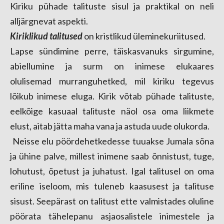
Kiriku pühade talituste sisul ja praktikal on neli
alljärgnevat aspekti.
Kiriklikud talitused
on kristlikud üleminekuriitused.
L
apse sündimine perre, täiskasva
nuks sirgumine,
abiellumine ja surm on inimese e
lu
kaares
olulisemad
murrangu
hetked,
mil kiriku tegevus
lõikub inimese eluga. Kirik võ
tab pühade talituste,
eelkõige
kasuaal
talituste näol osa oma liikmete
elust, aitab
jätta
maha vana ja astuda uude olukorda.
Neisse elu pöördehetkedesse tuuakse Jumala
sõna
ja ühine palve, millest inimene saab õnnistust, tuge,
lohutust, õpetust ja juhatust. Igal talitusel on oma
eriline iseloom, mis tuleneb kaasusest ja talituse
sisust. Seepärast on talitust ette valmistades oluline
pöörata tähelepanu asjaosalistele inimestele ja