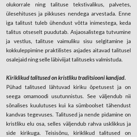
olukorrale ning talituse tekstivalikus, palvetes,
ülesehituses ja pikkuses nendega arvestada. Enne
iga talitust tuleb ühendust võtta inimestega, keda
talitus otseselt puudutab. Asjaosalistega tutvumine
ja vestlus, talituse vaimuliku sisu selgitamine ja
kokkuleppimine praktilistes asjades aitavad talitusel
osalejaid ning selle läbiviijat talituseks valmistuda.
Kiriklikud talitused on kristliku traditsiooni kandjad
.
Pühad talitused lähtuvad kiriku õpetusest ja on
seega omamoodi usutunnistus. See väljendub nii
sõnalises kuulutuses kui ka sümboolset tähendust
kandvas tegevuses. Talitused ja nende pidamine on
kristliku elu osa, selles väljendub rahva usklikkus ja
side kirikuga. Teisisõnu, kiriklikud talitused on