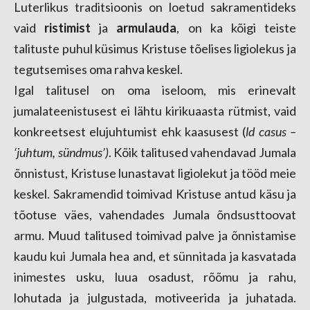
Luterlikus traditsioonis on loetud sakramen
tideks
vaid
ristimist
ja
armulauda
, on ka kõigi teiste
talituste puhul küsimus Kristuse tõelises ligiolekus ja
tegutsemises oma rahva keskel.
Igal talitusel on oma iseloom, mis erinevalt
jumalateenistusest ei lähtu kirikuaasta rüt
mist, vaid
konkreetsest elujuhtumist ehk kaasusest (
ld casus –
‘juhtum, sündmus’)
. Kõik
talitused vahendavad Jumala
õnnistust, Kristuse lunastavat ligiolekut ja tööd meie
keskel. Sakramendid toimivad Kristuse antud käsu ja
tõotuse väes, vahendades Jumala õndsusttoovat
armu. Muud talitused toimivad palve ja õnnistamise
kaudu kui Jumala hea and, et sünnitada ja kasvatada
inimestes usku, luua osadust, rõõmu ja rahu,
lohutada ja julgustada, motiveerida ja juhatada.