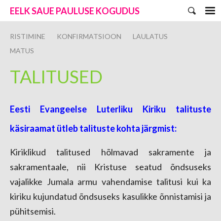
EELK SAUE PAULUSE KOGUDUS
RISTIMINE
KONFIRMATSIOON
LAULATUS
MATUS
TALITUSED
Eesti Evangeelse Luterliku Kiriku talituste
käsiraamat ütleb talituste kohta järgmist:
Kiriklikud talitused hõlmavad sakramente ja
sakramentaale, nii Kristuse seatud õndsu
seks
vajalikke Jumala armu vahendamise talitusi kui ka
kiriku kujundatud õndsuseks kasulikke õnnistamisi ja
pühitsemisi.