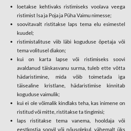
loetakse kehtivaks ristimiseks voolava veega
ristimist Isa ja Poja ja Püha Vaimu nimesse;
soovitavalt ristitakse laps tema elu esimestel
kuudel;
ristimistalituse viib läbi koguduse õpetaja või
tema volitusel diakon;
kui on karta lapse või ristimiseks soovi
avaldanud täiskasvanu surma, tuleb ette võtta
hädaristimine, mida võib toimetada iga
täisealine kristlane, hädaristimise kinnitab
koguduse vaimulik;
kui ei ole võimalik kindlaks teha, kas inimene on
ristitud või mitte, ristitakse ta tingimisi;
laps ristitakse tema
vanema, hooldaja või
eestkostja soovil või nõusolekul, vähemalt üks