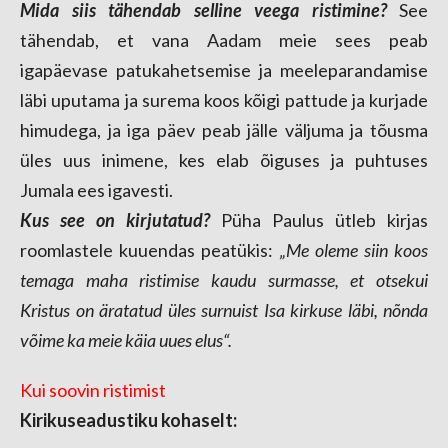
Mida siis tähendab selline veega ristimine?
See
tähendab, et vana Aadam meie sees peab
igapäevase patukahetsemise ja meeleparandamise
läbi uputama ja surema koos kõigi pattude ja kurjade
himudega, ja iga päev peab jälle väljuma ja tõusma
üles uus inimene, kes elab õiguses ja puhtuses
Jumala ees igavesti.
Kus see on kirjutatud?
Püha Paulus ütleb kirjas
roomlastele kuuendas peatükis:
„Me oleme siin koos
temaga maha ristimise kaudu surmasse, et otsekui
Kristus on äratatud üles surnuist Isa kirkuse läbi, nõnda
võime ka meie käia uues elus“.
Kui soovin ristimist
Kirikuseadustiku kohaselt: