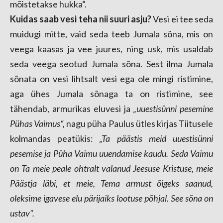
mõistetakse hukka“.
Kuidas saab vesi teha nii suuri asju?
Vesi ei tee seda
muidugi mitte, vaid seda teeb Jumala sõna, mis on
veega kaasas ja vee juures, ning usk, mis usaldab
seda veega seotud Jumala sõna. Sest ilma Jumala
sõnata on vesi lihtsalt vesi ega ole mingi ristimine,
aga ühes Jumala sõnaga ta on ristimine, see
tähendab, armurikas eluvesi ja
„uuestisünni pesemine
Pühas Vaimus“,
nagu püha Paulus ütles kirjas Tiitusele
kolmandas peatükis:
„Ta päästis meid uuestisünni
pesemise ja Püha Vaimu uuendamise kaudu. Seda Vaimu
on Ta meie peale ohtralt valanud Jeesuse Kristuse, meie
Päästja läbi, et meie, Tema armust õigeks saanud,
oleksime igavese elu pärijaiks lootuse põhjal. See sõna on
ustav“.