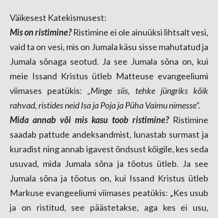
Väikesest Katekismusest:
Mis on ristimine?
Ristimine ei ole ainuüksi lihtsalt vesi,
vaid ta on vesi, mis on Jumala
käsu sisse mahutatud ja
Jumala sõnaga seotud. Ja see Jumala sõna on, kui
meie Issand
Kristus ütleb Matteuse evangeeliumi
viimases peatükis:
„Minge siis, tehke jüngriks kõik
rahvad, ristides neid Isa ja Poja ja Püha Vaimu nimesse“.
Mida annab või mis kasu toob ristimine?
Ristimine
saadab pattude andeksandmist, lunastab surmast ja
kuradist ning annab igavest õndsust kõigile, kes seda
usuvad, mida Jumala sõna ja tõotus ütleb. Ja see
Jumala sõna ja tõotus on, kui Issand Kristus ütleb
Markuse evangeeliumi viimases peatükis: „Kes usub
ja on ristitud, see päästetakse, aga kes ei usu,