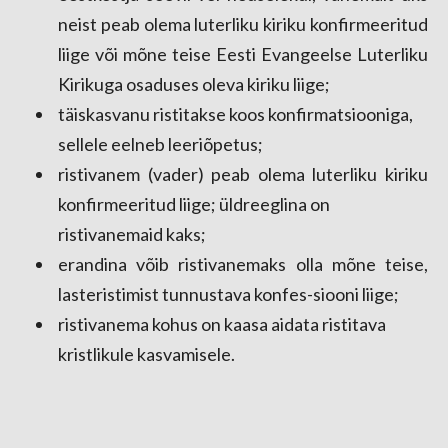
neist peab olema luterliku kiriku konfirmeeritud
liige või mõne teise Eesti Evangeelse Luterliku
Kirikuga osaduses oleva kiriku liige;
täiskasvanu ristitakse koos konfirmatsiooniga,
sellele eelneb leeriõpetus;
ristivanem (vader) peab olema luterliku kiriku
konfirmeeritud liige; üldreeglina on
ristivanemaid kaks;
erandina võib ristivanemaks olla mõne teise,
lasteristimist tunnustava konfes-
siooni liige;
ristivanema kohus on kaasa aidata ristitava
kristlikule kasvamisele.