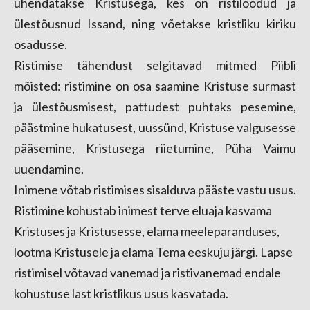
ühendatakse Kristusega, kes on ristilöödud ja
ülestõusnud Issand, ning võetakse krist
liku kiriku
osadusse.
Ristimise tähendust selgitavad mitmed Piibli
mõisted: ristimine on osa saamine Kristuse surmast
ja ülestõusmisest, pattudest puhtaks pesemine,
päästmine hukatusest, uussünd, Kristuse valgusesse
pääsemine, Kristusega riietumine, Püha Vaimu
uuendamine.
Inimene võtab ristimises sisalduva pääste vastu usus.
Ristimine kohustab inimest terve eluaja kasvama
Kristuses ja Kristusesse, elama meeleparanduses,
lootma Kristusele ja elama Tema eeskuju järgi. Lapse
ristimisel võtavad vanemad ja ristivanemad endale
kohustuse last kristlikus usus kasvatada.