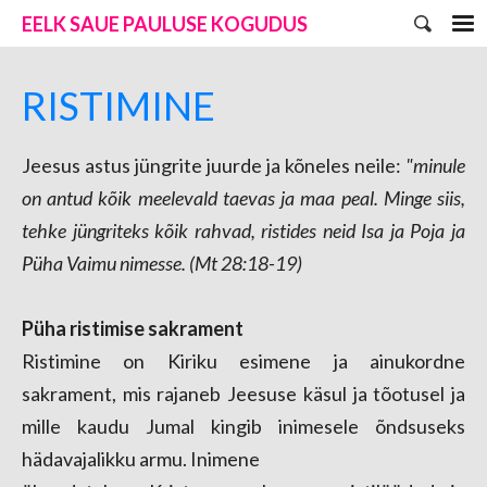
EELK SAUE PAULUSE KOGUDUS
RISTIMINE
Jeesus astus jüngrite juurde ja kõneles neile:
"m
inule
on antud kõik meelevald taevas ja maa
peal. Minge siis,
tehke jüngriteks kõik rahvad, ristides neid Isa ja Poja ja
Püha Vaimu nimesse. (Mt 28:18-19)
Püha ristimise sakrament
Ristimine on Kiriku esimene ja ainukordne
sakrament, mis rajaneb Jeesuse käsul ja tõotusel ja
mille kaudu Jumal kingib inimesele õndsuseks
hädavajalikku armu. Inimene