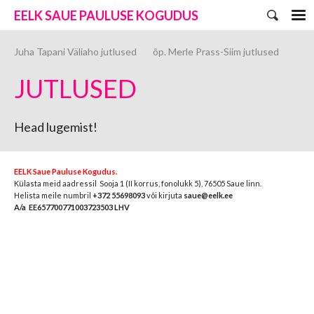
EELK SAUE PAULUSE KOGUDUS
Juha Tapani Väliaho jutlused
õp. Merle Prass-Siim jutlused
JUTLUSED
Head lugemist!
EELK Saue
Pauluse Kogudus.
Külasta meid aadressil Sooja 1 (II korrus, fonolukk 5)
, 76505 Saue linn.
Helista meile
numbril
+372 55698093
või kirjuta
saue@eelk.ee
A/a EE657700771003723503 LHV